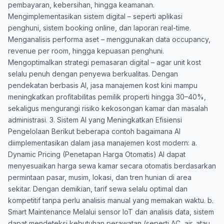
pembayaran, kebersihan, hingga keamanan.
Mengimplementasikan sistem digital – seperti aplikasi
penghuni, sistem booking online, dan laporan real-time.
Menganalisis performa aset – menggunakan data occupancy,
revenue per room, hingga kepuasan penghuni.
Mengoptimalkan strategi pemasaran digital – agar unit kost
selalu penuh dengan penyewa berkualitas. Dengan
pendekatan berbasis AI, jasa manajemen kost kini mampu
meningkatkan profitabilitas pemilik properti hingga 30–40%,
sekaligus mengurangi risiko kekosongan kamar dan masalah
administrasi. 3. Sistem AI yang Meningkatkan Efisiensi
Pengelolaan Berikut beberapa contoh bagaimana AI
diimplementasikan dalam jasa manajemen kost modern: a.
Dynamic Pricing (Penetapan Harga Otomatis) AI dapat
menyesuaikan harga sewa kamar secara otomatis berdasarkan
permintaan pasar, musim, lokasi, dan tren hunian di area
sekitar. Dengan demikian, tarif sewa selalu optimal dan
kompetitif tanpa perlu analisis manual yang memakan waktu. b.
Smart Maintenance Melalui sensor IoT dan analisis data, sistem
dapat mendeteksi kebutuhan perawatan (seperti AC, air, atau