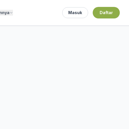
innya
Masuk
Daftar