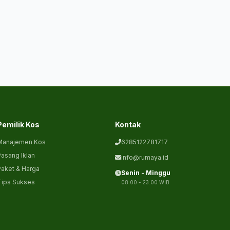
Pemilik Kos
Kontak
Manajemen Kos
6285122781717
asang Iklan
info@rumaya.id
aket & Harga
Senin - Minggu
Tips Sukses
08.00 - 23.00 WIB