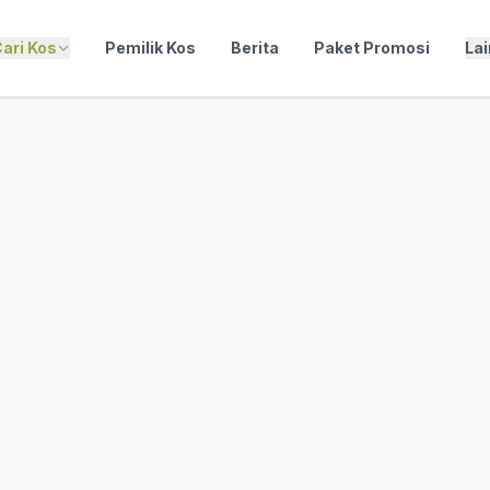
ari Kos
Pemilik Kos
Berita
Paket Promosi
La