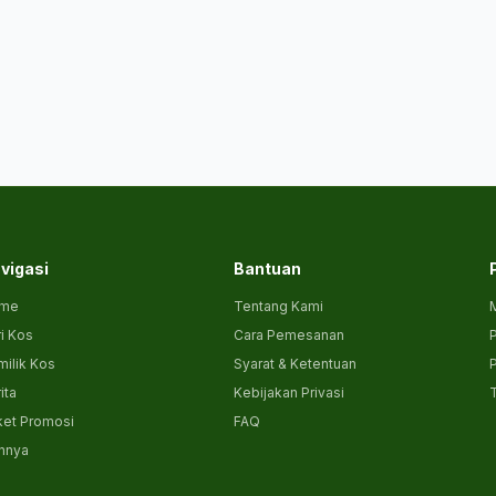
vigasi
Bantuan
me
Tentang Kami
i Kos
Cara Pemesanan
P
ilik Kos
Syarat & Ketentuan
P
ita
Kebijakan Privasi
ket Promosi
FAQ
innya